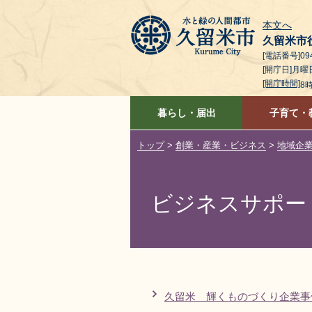
本文へ
久留米市
[電話番号]094
[開庁日]月
[開庁時間]
8
暮らし・届出
子育て・
トップ
>
創業・産業・ビジネス
>
地域企
ビジネスサポー
久留米 輝くものづくり企業事