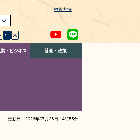
検索方法
s
小
中
大
産業・ビジネス
計画・政策
更新日：
2026
年
07
月
23
日
14
時
55
分