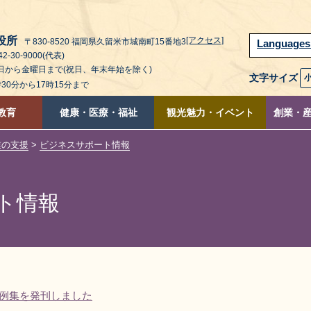
役所
[アクセス]
〒830-8520 福岡県久留米市城南町15番地3
Language
2-30-9000(代表)
曜日から金曜日まで(祝日、年末年始を除く)
文字サイズ
時30分から17時15分まで
教育
健康・医療・福祉
観光魅力・イベント
創業・
業の支援
>
ビジネスサポート情報
ト情報
例集を発刊しました