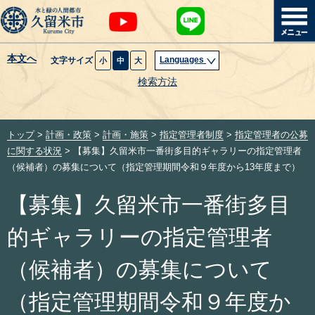
本文へ
Languages
文字サイズ
小
中
大
暮らし・届出
検索方法
子育て・教育
トップ
>
計画・政策
>
計画・施策
>
指定管理者制度
>
指定管理者の公募
健康・医療・福祉
に関する状況
> 【募集】久留米市一番街多目的ギャラリーの指定管理者
（候補者）の募集について（指定管理期間令和９年度から13年度まで）
観光魅力・イベント
【募集】久留米市一番街多目
創業・産業・ビジネス
的ギャラリーの指定管理者
計画・政策
（候補者）の募集について
（指定管理期間令和９年度か
サイトマップ
組織から探す