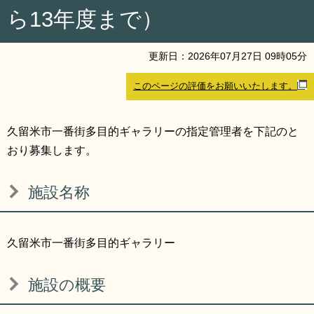
ら13年度まで）
リンク集
利用ガイド
RSS
プライバシーポリシー
更新日：
2026
年
07
月
27
日
09
時
05
分
サイトについて
このページの評価をお願いいたします。
閉じる
久留米市一番街多目的ギャラリーの指定管理者を下記のと
おり募集します。
施設名称
久留米市一番街多目的ギャラリー
施設の概要