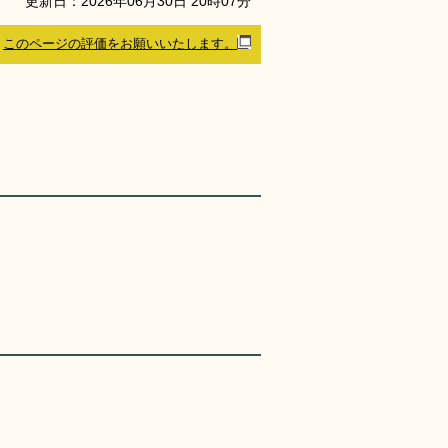
更新日：
2026
年
06
月
30
日
20
時
07
分
このページの評価をお願いいたします。