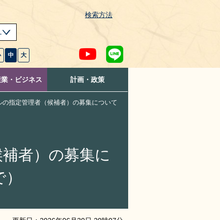
検索方法
s
小
中
大
産業・ビジネス
計画・政策
ルの指定管理者（候補者）の募集について
候補者）の募集に
で）