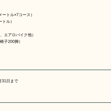
メートル×7コース）
ートル）
ル、エアロバイク他）
椅子200脚）
31日まで