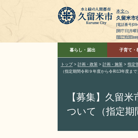
本文へ
久留米市
[電話番号]094
[開庁日]月
[開庁時間]
8
暮らし・届出
子育て・
トップ
>
計画・政策
>
計画・施策
>
指定
（指定期間令和９年度から令和13年度まで
【募集】久留米
ついて（指定期