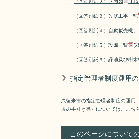
（回答別紙２）立面図
(1
（回答別紙３）改修工事一覧
（回答別紙４）自動販売機、
（回答別紙５）設備一覧
(
（回答別紙６）緑地及び樹木
指定管理者制度運用の
久留米市の指定管理者制度の運用
度の手引き等）については、こち
このページについて