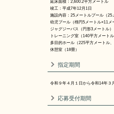
延床面積：2,600.2平方メートル
竣工：平成7年12月1日
施設内容：25メートルプール（25
幼児プール（楕円5メートル×11メ
ジャグジーバス（円形3メートル）
トレーニング室（140平方メート
多目的ホール（225平方メートル、
休憩室（18畳）
指定期間
令和９年４月１日から令和14年３月
応募受付期間