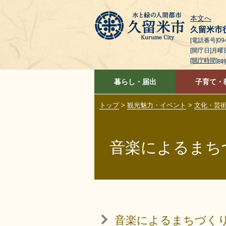
本文へ
久留米市
[電話番号]094
[開庁日]月
[開庁時間]
8
暮らし・届出
子育て・
トップ
>
観光魅力・イベント
>
文化・芸
音楽によるまち
音楽によるまちづく