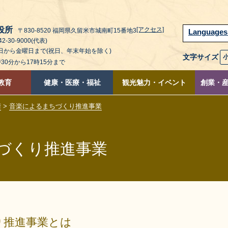
役所
[アクセス]
〒830-8520 福岡県久留米市城南町15番地3
Language
2-30-9000(代表)
曜日から金曜日まで(祝日、年末年始を除く)
文字サイズ
時30分から17時15分まで
教育
健康・医療・福祉
観光魅力・イベント
創業・
術
>
音楽によるまちづくり推進事業
づくり推進事業
り推進事業とは