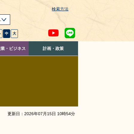
検索方法
s
小
中
大
産業・ビジネス
計画・政策
更新日：
2026
年
07
月
15
日
10
時
54
分