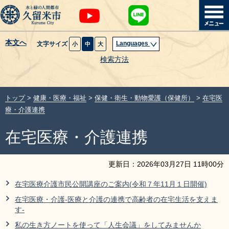
本文へ
Languages
文字サイズ
小
中
大
暮らし・届出
検索方法
子育て・教育
トップ
>
健康・医療・福祉
>
保健・衛生・動物愛護（保健所）
>
在宅医
健康・医療・福祉
療・介護連携
在宅医療・介護連携
観光魅力・イベント
創業・産業・ビジネス
更新日：
2026
年
03
月
27
日
11
時
00
分
在宅医療介護市民公開講座のご案内(令和７年11月１日開催)
計画・政策
在宅医療・介護-医療と介護の連携で高齢者の在宅生活を支えま
す-
サイトマップ
組織から探す
私の生き方ノートを使って「人生会議」をしてみませんか