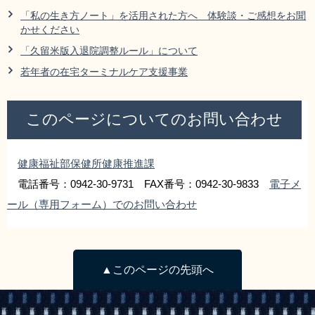
リンク集
利用ガイド
「私の生き方ノート」を活用された方へ 体験談・ご感想をお聞
かせください
RSS
プライバシーポリシー
「久留米版入退院調整ルール」について
若年者の在宅ターミナルケア支援事業
サイトについて
このページについてのお問い合わせ
閉じる
健康福祉部保健所健康推進課
電話番号：0942-30-9731 FAX番号：0942-30-9833
電子メ
ール（専用フォーム）でのお問い合わせ
▲このページの先頭へ