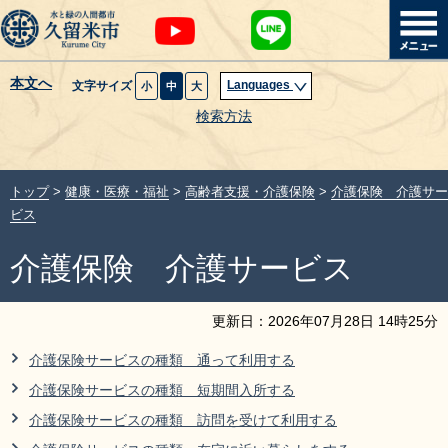
本文へ
Languages
文字サイズ
小
中
大
暮らし・届出
検索方法
子育て・教育
トップ
>
健康・医療・福祉
>
高齢者支援・介護保険
>
介護保険 介護サー
健康・医療・福祉
ビス
介護保険 介護サービス
観光魅力・イベント
創業・産業・ビジネス
更新日：
2026
年
07
月
28
日
14
時
25
分
介護保険サービスの種類 通って利用する
計画・政策
介護保険サービスの種類 短期間入所する
介護保険サービスの種類 訪問を受けて利用する
サイトマップ
組織から探す