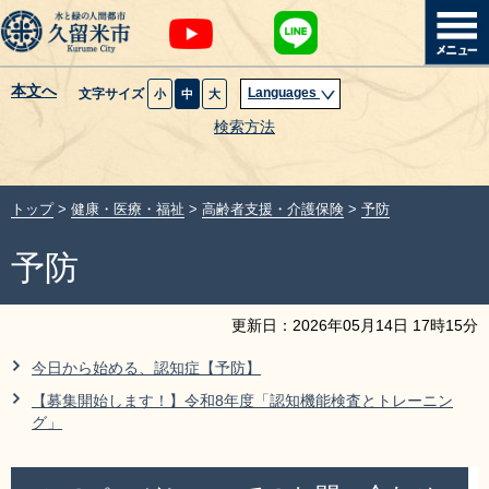
本文へ
Languages
文字サイズ
小
中
大
暮らし・届出
検索方法
子育て・教育
トップ
>
健康・医療・福祉
>
高齢者支援・介護保険
>
予防
健康・医療・福祉
予防
観光魅力・イベント
更新日：
2026
年
05
月
14
日
17
時
15
分
創業・産業・ビジネス
今日から始める、認知症【予防】
【募集開始します！】令和8年度「認知機能検査とトレーニン
計画・政策
グ」
サイトマップ
組織から探す