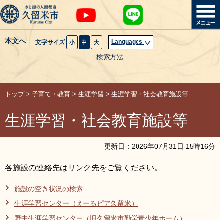
本文へ
Languages
文字サイズ
小
中
大
暮らし・届出
検索方法
子育て・教育
トップ
>
子育て・教育
>
生涯学習
>
生涯学習・社会教育施設等
健康・医療・福祉
生涯学習・社会教育施設等
観光魅力・イベント
更新日：
2026
年
07
月
31
日
15
時
16
分
創業・産業・ビジネス
各施設の連絡先はリンク先をご覧ください。
計画・政策
施設の空き状況の検索
生涯学習センター（えーるピア久留米）
サイトマップ
組織から探す
野中生涯学習センター（旧久留米市勤労青少年ホーム）