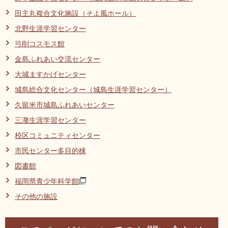
リンク集
利用ガイド
田主丸複合文化施設（そよ風ホール）
北野生涯学習センター
RSS
プライバシーポリシー
弓削コスモス館
サイトについて
金島ふれあい交流センター
大城ますかげセンター
閉じる
城島総合文化センター（城島生涯学習センター）
久留米市城島ふれあいセンター
三潴生涯学習センター
校区コミュニティセンター
市民センター多目的棟
図書館
福岡県青少年科学館
その他の施設