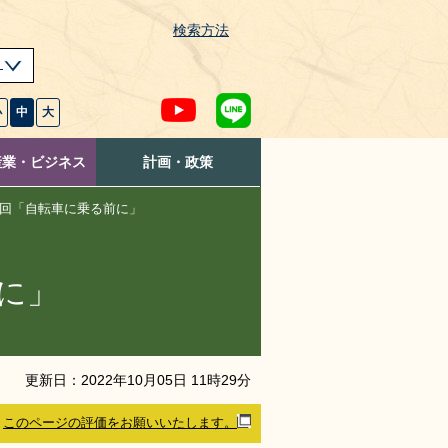
検索方法
s
小
中
大
産業・ビジネス
計画・政策
1回「自転車に乗る前に」
に」
更新日：
2022
年
10
月
05
日
11
時
29
分
このページの評価をお願いいたします。