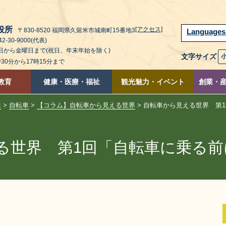
役所
[アクセス]
〒830-8520 福岡県久留米市城南町15番地3
Language
2-30-9000(代表)
曜日から金曜日まで(祝日、年末年始を除く)
文字サイズ
時30分から17時15分まで
教育
健康・医療・福祉
観光魅力・イベント
創業・
通
>
自転車
>
【コラム】自転車から見える世界
> 自転車から見える世界 第
る世界 第1回「自転車に乗る前