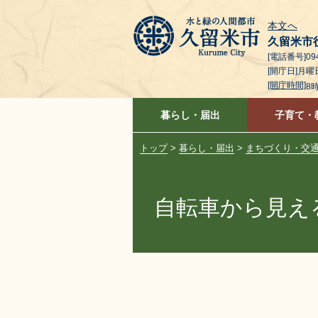
本文へ
久留米市
[電話番号]094
[開庁日]月
[開庁時間]
8
暮らし・届出
子育て・
トップ
>
暮らし・届出
>
まちづくり・交
自転車から見え