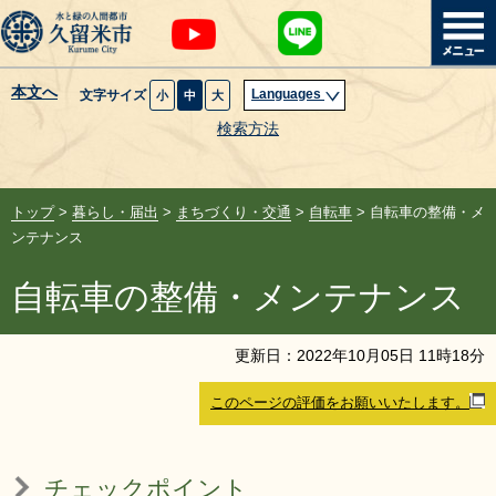
本文へ
Languages
文字サイズ
小
中
大
暮らし・届出
検索方法
子育て・教育
トップ
>
暮らし・届出
>
まちづくり・交通
>
自転車
> 自転車の整備・メ
健康・医療・福祉
ンテナンス
自転車の整備・メンテナンス
観光魅力・イベント
創業・産業・ビジネス
更新日：
2022
年
10
月
05
日
11
時
18
分
このページの評価をお願いいたします。
計画・政策
サイトマップ
組織から探す
チェックポイント