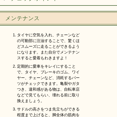
リンク集
利用ガイド
RSS
プライバシーポリシー
メンテナンス
サイトについて
タイヤに空気を入れ、チェーンなど
の可動部に注油することで、驚くほ
閉じる
どスムーズに走ることができるよう
になります。また自分でメンテナン
スすると愛着もわきますよ！
定期的に愛車をキレイにすること
で、タイヤ、ブレーキのゴム、ワイ
ヤー、チェーンなど、消耗するパー
ツがチェックできます。亀裂やガタ
つき、違和感がある物は、自転車店
などで見てもらい、壊れる前に取り
換えましょう。
サドルの高さをつま先立ちができる
程度まで上げると、脚全体の筋肉を