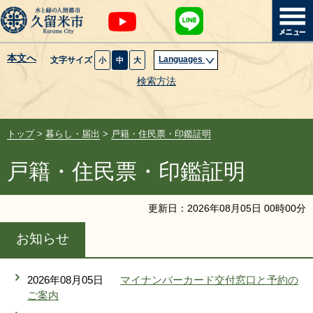
本文へ
Languages
文字サイズ
小
中
大
暮らし・届出
検索方法
子育て・教育
トップ
>
暮らし・届出
>
戸籍・住民票・印鑑証明
健康・医療・福祉
戸籍・住民票・印鑑証明
観光魅力・イベント
更新日：
2026
年
08
月
05
日
00
時
00
分
創業・産業・ビジネス
お知らせ
計画・政策
2026年08月05日
マイナンバーカード交付窓口と予約の
ご案内
サイトマップ
組織から探す