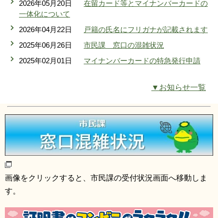
2026年05月20日
在留カード等とマイナンバーカードの
リンク集
利用ガイド
一体化について
2026年04月22日
戸籍の氏名にフリガナが記載されます
RSS
プライバシーポリシー
2025年06月26日
市民課 窓口の混雑状況
サイトについて
2025年02月01日
マイナンバーカードの特急発行申請
閉じる
▼お知らせ一覧
画像をクリックすると、市民課の受付状況画面へ移動しま
す。