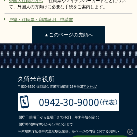
外国人住民の方へ
住民票やマイナンバーカードなどについ
て、外国人の方向けに必要な手続をご案内します。
戸籍・住民票・印鑑証明 申請書
▲このページの先頭へ
久留米市役所
〒830-8520 福岡県久留米市城南町15番地3
[アクセス]
[開庁日]月曜日から金曜日まで(祝日、年末年始を除く)
[開庁時間]
8時30分から17時15分まで
>>木曜開庁延長時の主な取扱業務、各ページの内容に関するお問い