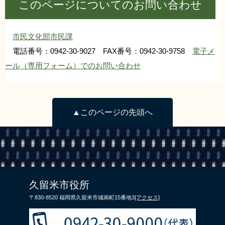
このページについてのお問い合わせ
リンク集
利用ガイド
RSS
プライバシーポリシー
市民文化部市民課
電話番号：0942-30-9027 FAX番号：0942-30-9758
電子メ
サイトについて
ール（専用フォーム）でのお問い合わせ
閉じる
▲このページの先頭へ
久留米市役所
〒830-8520 福岡県久留米市城南町15番地3
[アクセス]