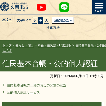
本文へ
Languages
文字サイズ
小
中
大
暮らし・届出
検索方法
子育て・教育
トップ
>
暮らし・届出
>
戸籍・住民票・印鑑証明
>
住民基本台帳・公的個
健康・医療・福祉
人認証
住民基本台帳・公的個人認証
観光魅力・イベント
創業・産業・ビジネス
更新日：
2026
年
06
月
01
日
12
時
00
分
住民基本台帳の一部の写しの閲覧の状況
計画・政策
公的個人認証サービス
サイトマップ
組織から探す