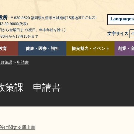
役所
[アクセス]
〒830-8520 福岡県久留米市城南町15番地3
Language
2-30-9000(代表)
曜日から金曜日まで(祝日、年末年始を除く)
文字サイズ
時30分から17時15分まで
教育
健康・医療・福祉
観光魅力・イベント
創業・
通政策課
>
申請書
政策課 申請書
等に関する届出書