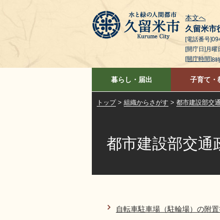
本文へ
久留米市
[電話番号]094
[開庁日]月
[開庁時間]
8
暮らし・届出
子育て・
トップ
>
組織からさがす
>
都市建設部交
都市建設部交通
自転車駐車場（駐輪場）の附置