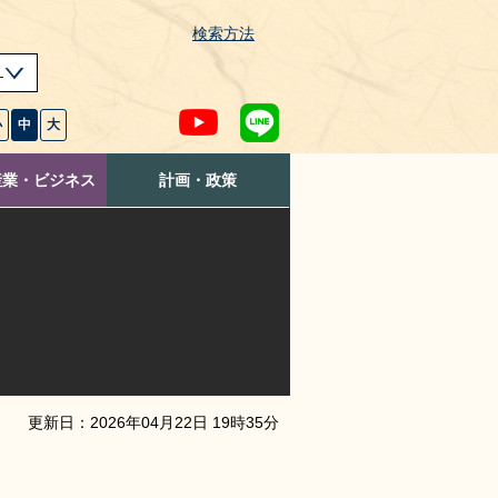
検索方法
s
小
中
大
産業・ビジネス
計画・政策
更新日：
2026
年
04
月
22
日
19
時
35
分