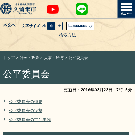
本文へ
Languages
文字サイズ
小
中
大
暮らし・届出
検索方法
子育て・教育
トップ
>
計画・政策
>
人事・給与
>
公平委員会
健康・医療・福祉
公平委員会
観光魅力・イベント
更新日：
2016
年
03
月
23
日
17
時
15
分
創業・産業・ビジネス
公平委員会の概要
公平委員会の役割
計画・政策
公平委員会の主な事務
サイトマップ
組織から探す