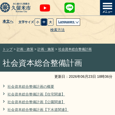
本文へ
Languages
文字サイズ
小
中
大
暮らし・届出
検索方法
子育て・教育
トップ
>
計画・政策
>
計画・施策
>
社会資本総合整備計画
健康・医療・福祉
社会資本総合整備計画
観光魅力・イベント
更新日：
2026
年
06
月
23
日
18
時
36
分
創業・産業・ビジネス
社会資本総合整備計画の概要
社会資本総合整備計画【住宅関連】
計画・政策
社会資本総合整備計画【公園関連】
サイトマップ
組織から探す
社会資本総合整備計画【下水道関連】