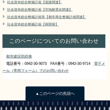
社会資本総合整備計画【道路関連】
リンク集
利用ガイド
社会資本総合整備計画【宅地耐震化関連】
RSS
プライバシーポリシー
社会資本総合整備計画等【都市再生整備計画関連】
社会資本総合整備計画【再開発】
サイトについて
このページについてのお問い合わせ
閉じる
都市建設部総務
電話番号：0942-30-9073 FAX番号：0942-30-9714
電子メ
ール（専用フォーム）でのお問い合わせ
▲このページの先頭へ