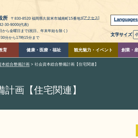
役所
[アクセス]
〒830-8520 福岡県久留米市城南町15番地3
Language
2-30-9000(代表)
曜日から金曜日まで(祝日、年末年始を除く)
文字サイズ
時30分から17時15分まで
教育
健康・医療・福祉
観光魅力・イベント
創業・
資本総合整備計画
> 社会資本総合整備計画【住宅関連】
備計画【住宅関連】