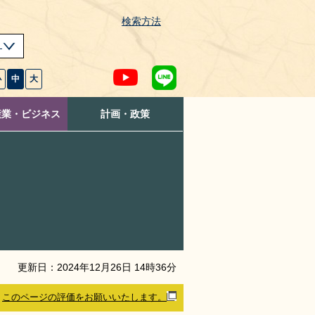
検索方法
s
小
中
大
産業・ビジネス
計画・政策
更新日：
2024
年
12
月
26
日
14
時
36
分
このページの評価をお願いいたします。