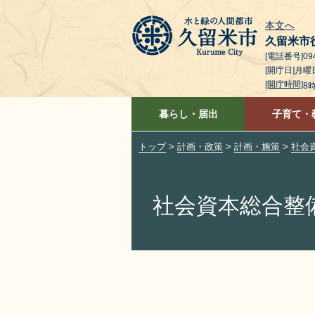
本文へ
久留米市
[電話番号]094
[開庁日]月
[開庁時間]
8
暮らし・届出
子育て・
トップ
>
計画・政策
>
計画・施策
>
社会
社会資本総合整