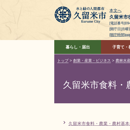
本文へ
久留米市
[電話番号]094
[開庁日]月
[開庁時間]
8
暮らし・届出
子育て・
トップ
>
創業・産業・ビジネス
>
農林水
久留米市食料・
久留米市食料・農業・農村基本