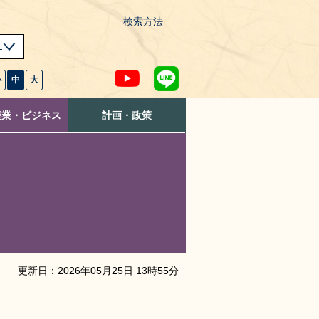
検索方法
s
小
中
大
産業・ビジネス
計画・政策
更新日：
2026
年
05
月
25
日
13
時
55
分