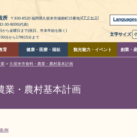
役所
[アクセス]
〒830-8520 福岡県久留米市城南町15番地3
Language
2-30-9000(代表)
曜日から金曜日まで(祝日、年末年始を除く)
文字サイズ
時30分から17時15分まで
教育
健康・医療・福祉
観光魅力・イベント
創業・
産業
>
久留米市食料・農業・農村基本計画
農業・農村基本計画
条例