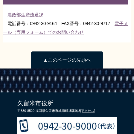
リンク集
利用ガイド
農政部生産流通課
RSS
プライバシーポリシー
電話番号：0942-30-9164 FAX番号：0942-30-9717
電子メ
ール（専用フォーム）でのお問い合わせ
サイトについて
閉じる
▲このページの先頭へ
久留米市役所
〒830-8520 福岡県久留米市城南町15番地3
[アクセス]