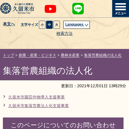
本文へ
Languages
文字サイズ
小
中
大
暮らし・届出
検索方法
子育て・教育
トップ
>
創業・産業・ビジネス
>
農林水産業
>
集落営農組織の法人化
健康・医療・福祉
集落営農組織の法人化
観光魅力・イベント
更新日：
2021
年
12
月
01
日
13
時
29
分
創業・産業・ビジネス
久留米市園芸作物導入支援事業
久留米市集落営農法人化支援事業
計画・政策
サイトマップ
組織から探す
このページについてのお問い合わせ