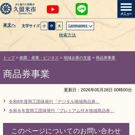
本文へ
Languages
文字サイズ
小
中
大
暮らし・届出
検索方法
子育て・教育
トップ
>
創業・産業・ビジネス
>
地域企業の支援
>
商品券事業
健康・医療・福祉
商品券事業
観光魅力・イベント
更新日：
2026
年
05
月
28
日
00
時
00
分
創業・産業・ビジネス
令和8年度商工団体発行「デジタル地域商品券」
令和８年度商工団体発行「プレミアム付き地域商品券」
計画・政策
サイトマップ
組織から探す
このページについてのお問い合わせ