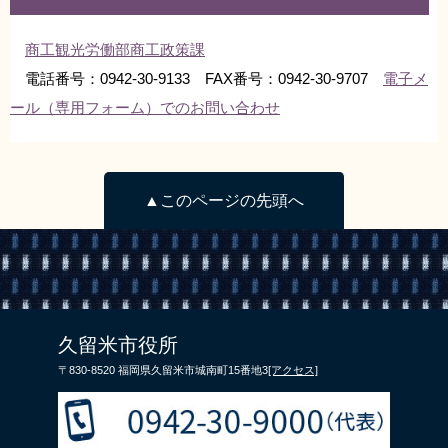
リンク集
利用ガイド
商工観光労働部商工政策課
RSS
プライバシーポリシー
電話番号：0942-30-9133 FAX番号：0942-30-9707
電子メ
ール（専用フォーム）でのお問い合わせ
サイトについて
閉じる
▲このページの先頭へ
久留米市役所
〒830-8520 福岡県久留米市城南町15番地3
[アクセス]