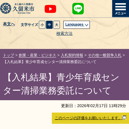
本文へ
Languages
文字サイズ
小
中
大
暮らし・届出
検索方法
子育て・教育
トップ
>
創業・産業・ビジネス
>
入札契約情報
>
その他一般競争入札
>
健康・医療・福祉
【入札結果】青少年育成センター清掃業務委託について
【入札結果】青少年育成セン
観光魅力・イベント
ター清掃業務委託について
創業・産業・ビジネス
更新日：
2026
年
02
月
17
日
11
時
29
分
計画・政策
このページの評価をお願いいたします。
サイトマップ
組織から探す