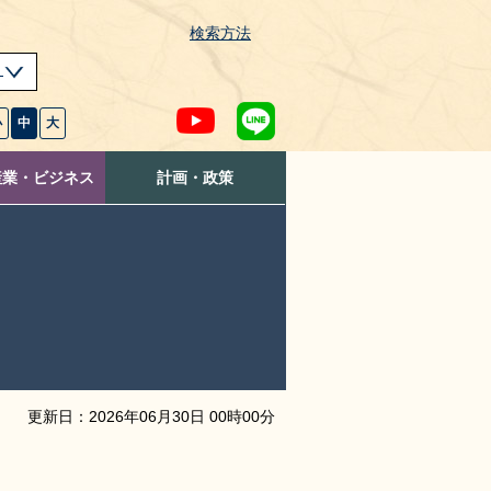
検索方法
s
小
中
大
産業・ビジネス
計画・政策
更新日：
2026
年
06
月
30
日
00
時
00
分