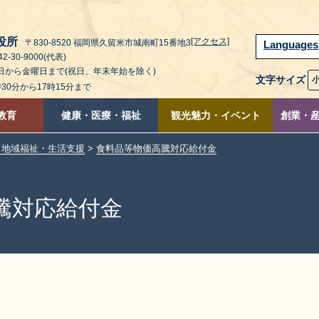
役所
[アクセス]
〒830-8520 福岡県久留米市城南町15番地3
Language
2-30-9000(代表)
曜日から金曜日まで(祝日、年末年始を除く)
文字サイズ
時30分から17時15分まで
教育
健康・医療・福祉
観光魅力・イベント
創業・
・地域福祉・生活支援
>
食料品等物価高騰対応給付金
騰対応給付金