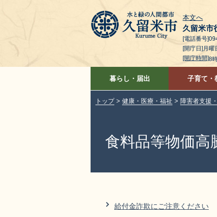
本文へ
久留米市
[電話番号]094
[開庁日]月
[開庁時間]
8
暮らし・届出
子育て・
トップ
>
健康・医療・福祉
>
障害者支援
食料品等物価高
給付金詐欺にご注意ください