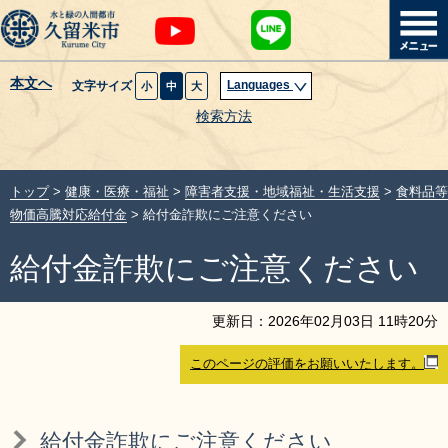
本文へ
Languages
文字サイズ
小
中
大
暮らし・届出
検索方法
子育て・教育
トップ
>
健康・医療・福祉
>
障害者支援・地域福祉・生活支援
>
食料品等
健康・医療・福祉
物価高騰対応給付金
> 給付金詐欺にご注意ください
給付金詐欺にご注意ください
観光魅力・イベント
創業・産業・ビジネス
更新日：
2026
年
02
月
03
日
11
時
20
分
このページの評価をお願いいたします。
計画・政策
サイトマップ
組織から探す
給付金詐欺にご注意ください