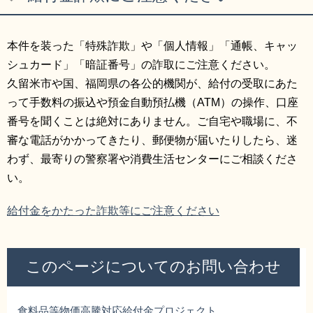
リンク集
利用ガイド
本件を装った「特殊詐欺」や「個人情報」「通帳、キャッ
RSS
プライバシーポリシー
シュカード」「暗証番号」の詐取にご注意ください。
サイトについて
久留米市や国、福岡県の各公的機関が、給付の受取にあた
って手数料の振込や預金自動預払機（ATM）の操作、口座
閉じる
番号を聞くことは絶対にありません。ご自宅や職場に、不
審な電話がかかってきたり、郵便物が届いたりしたら、迷
わず、最寄りの警察署や消費生活センターにご相談くださ
い。
給付金をかたった詐欺等にご注意ください
このページについてのお問い合わせ
食料品等物価高騰対応給付金プロジェクト