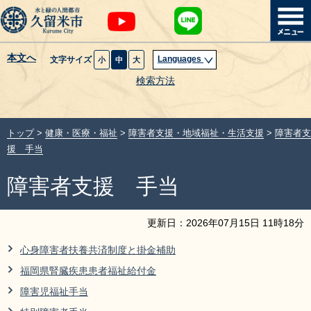
本文へ
Languages
文字サイズ
小
中
大
暮らし・届出
検索方法
子育て・教育
トップ
>
健康・医療・福祉
>
障害者支援・地域福祉・生活支援
>
障害者支
健康・医療・福祉
援 手当
障害者支援 手当
観光魅力・イベント
創業・産業・ビジネス
更新日：
2026
年
07
月
15
日
11
時
18
分
心身障害者扶養共済制度と掛金補助
計画・政策
福岡県腎臓疾患患者福祉給付金
障害児福祉手当
サイトマップ
組織から探す