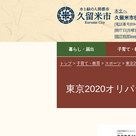
本文へ
久留米市
[電話番号]094
[開庁日]月
[開庁時間]
8
暮らし・届出
子育て・
トップ
>
子育て・教育
>
スポーツ
>
東京2
東京2020オリ