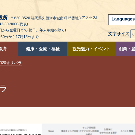
役所
[アクセス]
〒830-8520 福岡県久留米市城南町15番地3
Language
2-30-9000(代表)
曜日から金曜日まで(祝日、年末年始を除く)
文字サイズ
時30分から17時15分まで
教育
健康・医療・福祉
観光魅力・イベント
創業・
020オリパラ
パラ