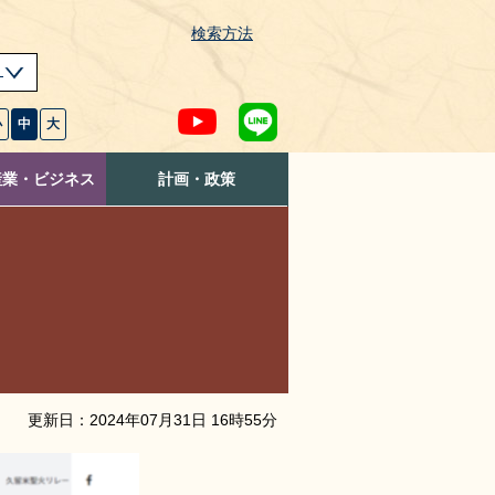
検索方法
s
小
中
大
産業・ビジネス
計画・政策
更新日：
2024
年
07
月
31
日
16
時
55
分