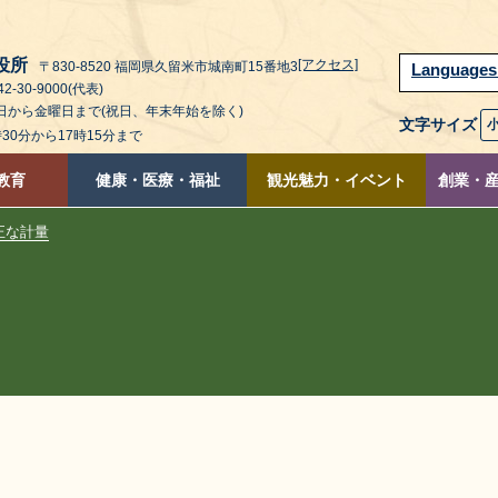
役所
[アクセス]
〒830-8520 福岡県久留米市城南町15番地3
Language
2-30-9000(代表)
曜日から金曜日まで(祝日、年末年始を除く)
文字サイズ
時30分から17時15分まで
教育
健康・医療・福祉
観光魅力・イベント
創業・
正な計量