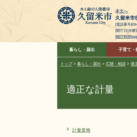
本文へ
久留米市
[電話番号]094
[開庁日]月
[開庁時間]
8
暮らし・届出
子育て・
トップ
>
暮らし・届出
>
広聴・相談
>
適
適正な計量
計量業務