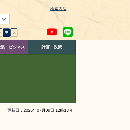
検索方法
s
小
中
大
産業・ビジネス
計画・政策
更新日：
2026
年
07
月
09
日
12
時
13
分