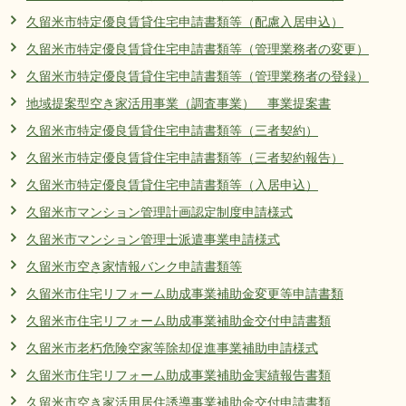
リンク集
利用ガイド
久留米市特定優良賃貸住宅申請書類等（配慮入居申込）
久留米市特定優良賃貸住宅申請書類等（管理業務者の変更）
RSS
プライバシーポリシー
久留米市特定優良賃貸住宅申請書類等（管理業務者の登録）
サイトについて
地域提案型空き家活用事業（調査事業） 事業提案書
久留米市特定優良賃貸住宅申請書類等（三者契約）
閉じる
久留米市特定優良賃貸住宅申請書類等（三者契約報告）
久留米市特定優良賃貸住宅申請書類等（入居申込）
久留米市マンション管理計画認定制度申請様式
久留米市マンション管理士派遣事業申請様式
久留米市空き家情報バンク申請書類等
久留米市住宅リフォーム助成事業補助金変更等申請書類
久留米市住宅リフォーム助成事業補助金交付申請書類
久留米市老朽危険空家等除却促進事業補助申請様式
久留米市住宅リフォーム助成事業補助金実績報告書類
久留米市空き家活用居住誘導事業補助金交付申請書類