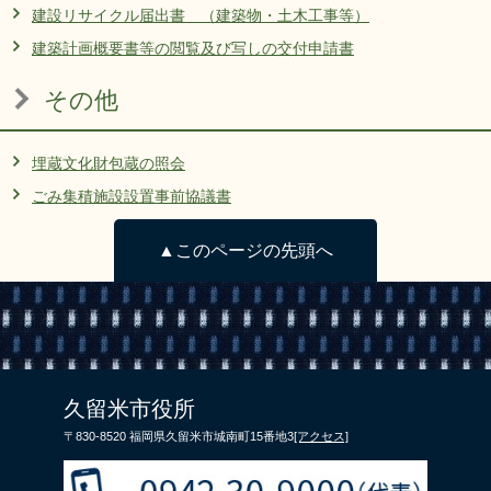
建設リサイクル届出書 （建築物・土木工事等）
建築計画概要書等の閲覧及び写しの交付申請書
その他
埋蔵文化財包蔵の照会
ごみ集積施設設置事前協議書
▲このページの先頭へ
久留米市役所
〒830-8520 福岡県久留米市城南町15番地3
[アクセス]