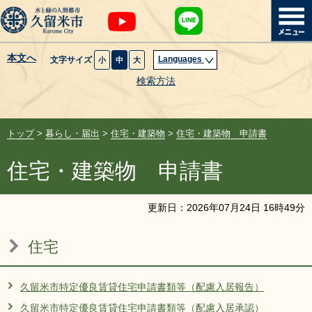
本文へ
Languages
文字サイズ
小
中
大
暮らし・届出
検索方法
子育て・教育
トップ
>
暮らし・届出
>
住宅・建築物
>
住宅・建築物 申請書
健康・医療・福祉
住宅・建築物 申請書
観光魅力・イベント
更新日：
2026
年
07
月
24
日
16
時
49
分
創業・産業・ビジネス
住宅
計画・政策
久留米市特定優良賃貸住宅申請書類等（配慮入居報告）
サイトマップ
組織から探す
久留米市特定優良賃貸住宅申請書類等（配慮入居承認）