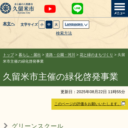
本文へ
Languages
文字サイズ
小
中
大
暮らし・届出
検索方法
子育て・教育
トップ
>
暮らし・届出
>
道路・公園・河川
>
花と緑のまちづくり
> 久留
健康・医療・福祉
米市主催の緑化啓発事業
久留米市主催の緑化啓発事業
観光魅力・イベント
創業・産業・ビジネス
更新日：
2025
年
08
月
22
日
11
時
55
分
このページの評価をお願いいたします。
計画・政策
サイトマップ
組織から探す
グリーンスクール