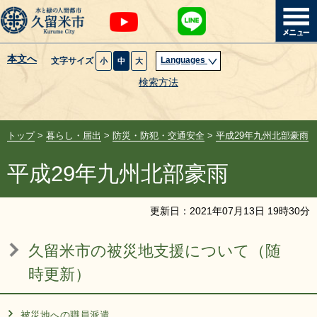
本文へ
Languages
文字サイズ
小
中
大
暮らし・届出
検索方法
子育て・教育
トップ
>
暮らし・届出
>
防災・防犯・交通安全
>
平成29年九州北部豪雨
健康・医療・福祉
平成29年九州北部豪雨
観光魅力・イベント
更新日：
2021
年
07
月
13
日
19
時
30
分
創業・産業・ビジネス
久留米市の被災地支援について（随
計画・政策
時更新）
サイトマップ
組織から探す
被災地への職員派遣