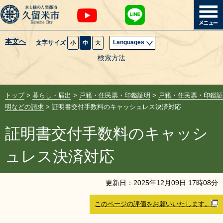
本文へ
Languages
文字サイズ
小
中
大
暮らし・届出
検索方法
子育て・教育
トップ
>
暮らし・届出
>
戸籍・住民票・印鑑証明
>
戸籍・住民票・印鑑証
健康・医療・福祉
明などの請求
> 証明書交付手数料のキャッシュレス決済対応
証明書交付手数料のキャッシ
観光魅力・イベント
ュレス決済対応
創業・産業・ビジネス
更新日：
2025
年
12
月
09
日
17
時
08
分
計画・政策
このページの評価をお願いいたします。
サイトマップ
組織から探す