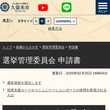
本文へ
Languages
文字サイズ
小
中
大
暮らし・届出
検索方法
子育て・教育
トップ
>
組織からさがす
>
選挙管理委員会
>
申請書
健康・医療・福祉
選挙管理委員会 申請書
観光魅力・イベント
更新日：
2025
年
02
月
25
日
16
時
54
分
創業・産業・ビジネス
選挙資材を貸出します
投票支援カードやコミュニケーションボードの使用を希望される
計画・政策
人は
サイトマップ
組織から探す