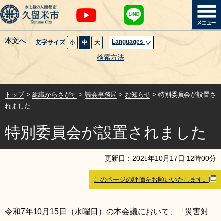
本文へ
Languages
文字サイズ
小
中
大
暮らし・届出
検索方法
子育て・教育
トップ
>
組織からさがす
>
議会事務局
>
お知らせ
> 特別委員会が設置さ
健康・医療・福祉
れました
特別委員会が設置されました
観光魅力・イベント
創業・産業・ビジネス
更新日：
2025
年
10
月
17
日
12
時
00
分
このページの評価をお願いいたします。
計画・政策
サイトマップ
組織から探す
令和7年10月15日（水曜日）の本会議において、「災害対