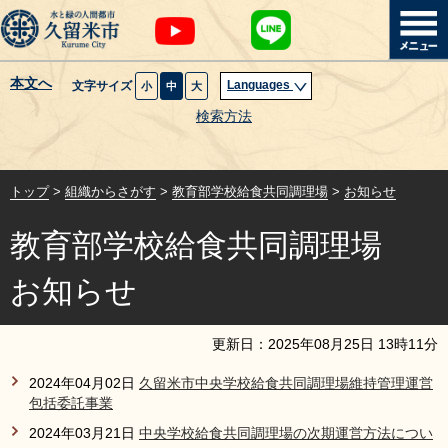
本文へ
Languages
文字サイズ
小
中
大
暮らし・届出
検索方法
子育て・教育
トップ
>
組織からさがす
>
教育部学校給食共同調理場
>
お知らせ
健康・医療・福祉
教育部学校給食共同調理場
観光魅力・イベント
お知らせ
創業・産業・ビジネス
更新日：
2025
年
08
月
25
日
13
時
11
分
計画・政策
2024年04月02日
久留米市中央学校給食共同調理場維持管理運営
包括委託事業
サイトマップ
組織から探す
2024年03月21日
中央学校給食共同調理場の次期運営方法につい