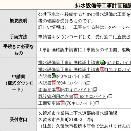
排水設備等工事計画確
リンク集
利用ガイド
公共下水道へ接続するために排水設備の工事を
RSS
プライバシーポリシー
概要説明
者の確認を受けるものです。
詳しい情報は、
「工事をする時は」
のページへ
サイトについて
手続方法
申請書をダウンロードして、受付窓口に直接提
手続きに必要な
工事計画確認申請書に工事箇所の平面図、縦断
閉じる
もの
排水設備等工事計画確認申請書
(67キロバイ
排水設備等工事計画確認申請書
(141キロバイ
内訳書
(49キロバイト)
申請書
（様式ダウンロ
内訳書
(69キロバイト)
ード）
図面見本
(601キロバイト)
既設管利用の念書
(82キロバイト)
工期変更届
(70キロバイト)
久留米市企業局上下水道部給排水設備課
受付窓口
久留米市合川町2190-3 2階
（注意）久留米市役所本庁舎ではありませんの