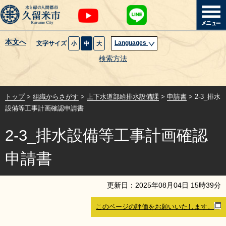
本文へ
Languages
文字サイズ
小
中
大
暮らし・届出
検索方法
子育て・教育
トップ
>
組織からさがす
>
上下水道部給排水設備課
>
申請書
> 2-3_排水
健康・医療・福祉
設備等工事計画確認申請書
2-3_排水設備等工事計画確認
観光魅力・イベント
申請書
創業・産業・ビジネス
更新日：
2025
年
08
月
04
日
15
時
39
分
計画・政策
このページの評価をお願いいたします。
サイトマップ
組織から探す