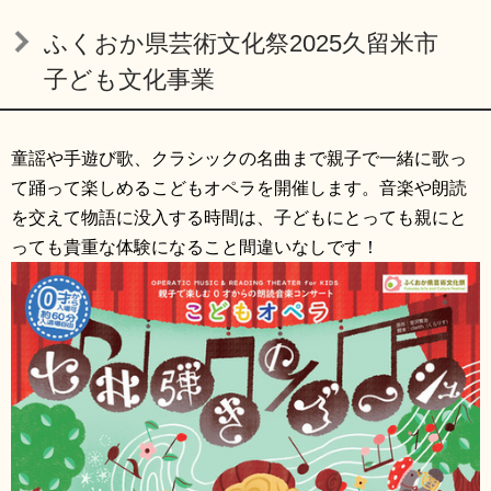
リンク集
利用ガイド
ふくおか県芸術文化祭2025久留米市
RSS
プライバシーポリシー
子ども文化事業
サイトについて
童謡や手遊び歌、クラシックの名曲まで親子で一緒に歌っ
て踊って楽しめるこどもオペラを開催します。音楽や朗読
閉じる
を交えて物語に没入する時間は、子どもにとっても親にと
っても貴重な体験になること間違いなしです！