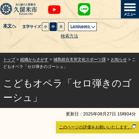
本文へ
Languages
文字サイズ
小
中
大
暮らし・届出
検索方法
子育て・教育
トップ
>
組織からさがす
>
城島総合支所文化スポーツ課
>
お知らせ
> こ
健康・医療・福祉
どもオペラ「セロ弾きのゴーシュ」
こどもオペラ「セロ弾きのゴ
観光魅力・イベント
ーシュ」
創業・産業・ビジネス
更新日：
2025
年
08
月
27
日
15
時
04
分
計画・政策
このページの評価をお願いいたします。
サイトマップ
組織から探す