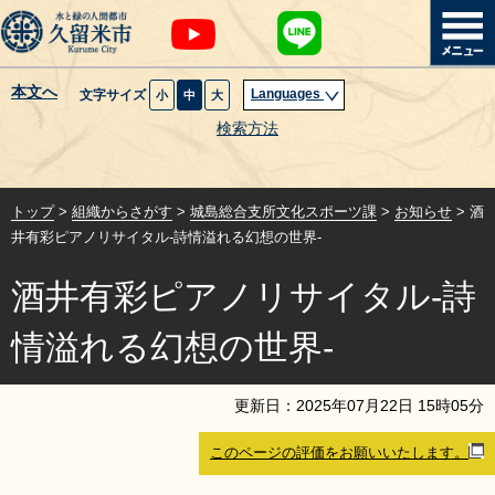
本文へ
Languages
文字サイズ
小
中
大
暮らし・届出
検索方法
子育て・教育
トップ
>
組織からさがす
>
城島総合支所文化スポーツ課
>
お知らせ
> 酒
健康・医療・福祉
井有彩ピアノリサイタル-詩情溢れる幻想の世界-
酒井有彩ピアノリサイタル-詩
観光魅力・イベント
情溢れる幻想の世界-
創業・産業・ビジネス
更新日：
2025
年
07
月
22
日
15
時
05
分
計画・政策
このページの評価をお願いいたします。
サイトマップ
組織から探す