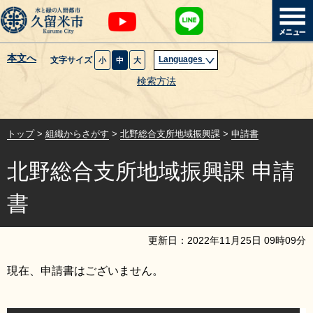
本文へ
Languages
文字サイズ
小
中
大
暮らし・届出
検索方法
子育て・教育
トップ
>
組織からさがす
>
北野総合支所地域振興課
>
申請書
健康・医療・福祉
北野総合支所地域振興課 申請
観光魅力・イベント
書
創業・産業・ビジネス
更新日：
2022
年
11
月
25
日
09
時
09
分
計画・政策
現在、申請書はございません。
サイトマップ
組織から探す