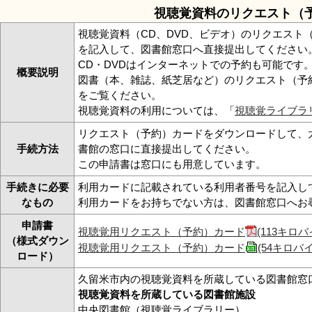
視聴覚資料のリクエスト（
リンク集
利用ガイド
視聴覚資料（CD、DVD、ビデオ）のリクエスト
RSS
プライバシーポリシー
を記入して、図書館窓口へ直接提出してください
CD・DVDはインターネットでの予約も可能です
概要説明
サイトについて
図書（本、雑誌、紙芝居など）のリクエスト（予
をご覧ください。
視聴覚資料の利用については、「
視聴覚ライブラ
閉じる
リクエスト（予約）カードをダウンロードして、
手続方法
書館の窓口に直接提出してください。
この申請書は窓口にも用意しています。
手続きに必要
利用カードに記載されている利用者番号を記入し
なもの
利用カードをお持ちでない方は、図書館窓口へお
申請書
視聴覚用リクエスト（予約）カード
(113キロバ
（様式ダウン
視聴覚用リクエスト（予約）カード
(54キロバ
ロード）
久留米市内の視聴覚資料を所蔵している図書館窓
視聴覚資料を所蔵している図書館施設
中央図書館（視聴覚ライブラリー）