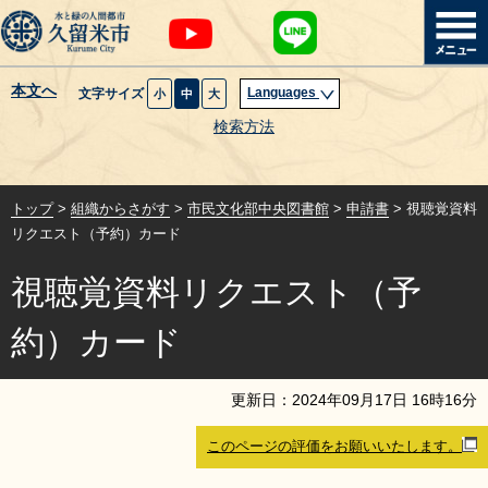
本文へ
Languages
文字サイズ
小
中
大
暮らし・届出
検索方法
子育て・教育
トップ
>
組織からさがす
>
市民文化部中央図書館
>
申請書
> 視聴覚資料
健康・医療・福祉
リクエスト（予約）カード
視聴覚資料リクエスト（予
観光魅力・イベント
約）カード
創業・産業・ビジネス
更新日：
2024
年
09
月
17
日
16
時
16
分
計画・政策
このページの評価をお願いいたします。
サイトマップ
組織から探す