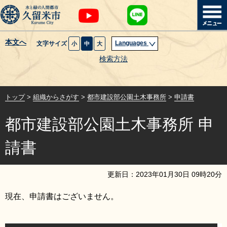
本文へ
Languages
文字サイズ
小
中
大
暮らし・届出
検索方法
子育て・教育
トップ
>
組織からさがす
>
都市建設部公園土木事務所
>
申請書
健康・医療・福祉
都市建設部公園土木事務所 申
観光魅力・イベント
請書
創業・産業・ビジネス
更新日：
2023
年
01
月
30
日
09
時
20
分
計画・政策
現在、申請書はございません。
サイトマップ
組織から探す