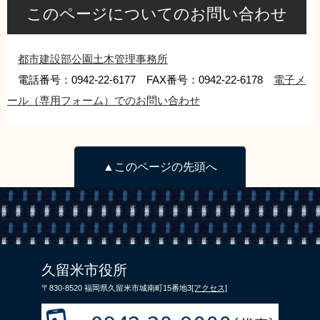
このページについてのお問い合わせ
リンク集
利用ガイド
RSS
プライバシーポリシー
都市建設部公園土木管理事務所
サイトについて
電話番号：0942-22-6177 FAX番号：0942-22-6178
電子メ
ール（専用フォーム）でのお問い合わせ
閉じる
▲このページの先頭へ
久留米市役所
〒830-8520 福岡県久留米市城南町15番地3
[アクセス]