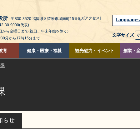
役所
[アクセス]
〒830-8520 福岡県久留米市城南町15番地3
Language
2-30-9000(代表)
曜日から金曜日まで(祝日、年末年始を除く)
文字サイズ
時30分から17時15分まで
教育
健康・医療・福祉
観光魅力・イベント
創業・
築課
課
知らせ