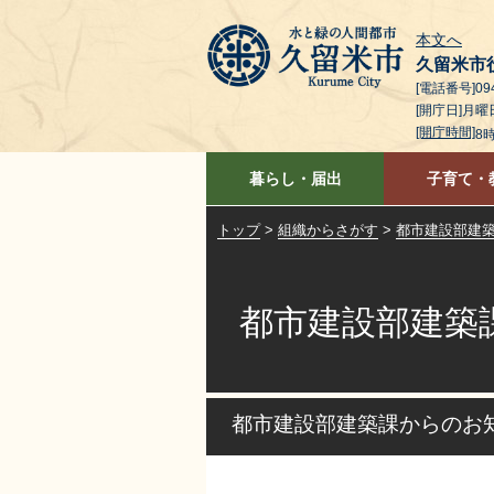
本文へ
久留米市
[電話番号]094
[開庁日]月
[開庁時間]
8
暮らし・届出
子育て・
トップ
>
組織からさがす
>
都市建設部建
都市建設部建築
都市建設部建築課からのお