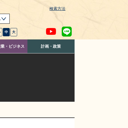
検索方法
s
小
中
大
産業・ビジネス
計画・政策