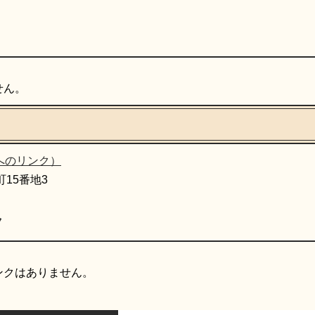
せん。
へのリンク）
町15番地3
ク
ンクはありません。