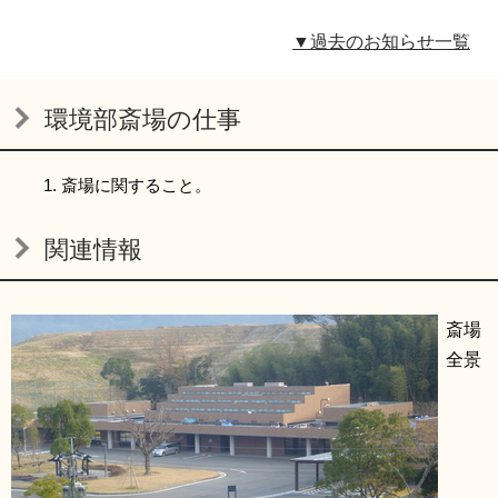
リンク集
利用ガイド
▼過去のお知らせ一覧
RSS
プライバシーポリシー
環境部斎場の仕事
サイトについて
斎場に関すること。
閉じる
関連情報
斎場
全景