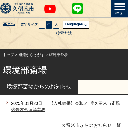
本文へ
Languages
文字サイズ
小
中
大
暮らし・届出
検索方法
子育て・教育
トップ
>
組織からさがす
>
環境部斎場
健康・医療・福祉
環境部斎場
観光魅力・イベント
環境部斎場からのお知らせ
創業・産業・ビジネス
2025年01月29日
【入札結果】令和5年度久留米市斎場
計画・政策
残骨灰処理等業務
サイトマップ
組織から探す
久留米市からのお知らせ一覧