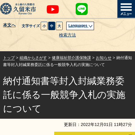
本文へ
Languages
文字サイズ
小
中
大
暮らし・届出
検索方法
子育て・教育
トップ
>
組織からさがす
>
健康福祉部介護保険課
>
お知らせ
> 納付通知
健康・医療・福祉
書等封入封緘業務委託に係る一般競争入札の実施について
納付通知書等封入封緘業務委
観光魅力・イベント
託に係る一般競争入札の実施
創業・産業・ビジネス
について
計画・政策
更新日：
2022
年
12
月
01
日
11
時
27
分
サイトマップ
組織から探す