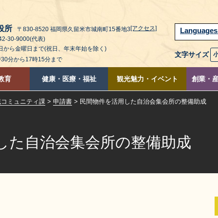
役所
[アクセス]
〒830-8520 福岡県久留米市城南町15番地3
Language
2-30-9000(代表)
曜日から金曜日まで(祝日、年末年始を除く)
文字サイズ
時30分から17時15分まで
教育
健康・医療・福祉
観光魅力・イベント
創業・
域コミュニティ課
>
申請書
> 民間物件を活用した自治会集会所の整備助成
した自治会集会所の整備助成