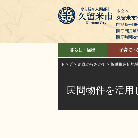
本文へ
久留米市
[電話番号]094
[開庁日]月
[開庁時間]
8
暮らし・届出
子育て・
トップ
>
組織からさがす
>
協働推進部地
民間物件を活用