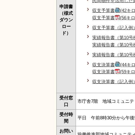
民間物件を活用した
申請書
収支予算書
(42キ
（様式
収支予算書
(56キ
ダウン
ロー
収支予算書（記入例
ド）
実績報告書（第10号
実績報告書（第10号
実績報告書（第10
収支決算書
(44キ
収支決算書
(59キ
収支決算書（記入例
受付窓
市庁舎7階 地域コミュニティ課
口
受付時
平日 午前8時30分から午
間
お問い
協働推進部地域コミュニテ