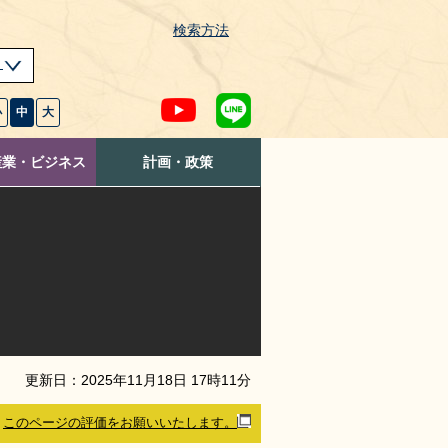
検索方法
s
小
中
大
産業・ビジネス
計画・政策
更新日：
2025
年
11
月
18
日
17
時
11
分
このページの評価をお願いいたします。