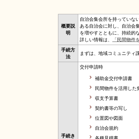
自治会集会所を持っていな
概要説
ある自治会に対し、自治会
明
を増やすとともに、持続的
詳しい情報は、
「民間物件
手続方
まずは、地域コミュニティ
法
交付申請時
補助金交付申請書
民間物件を活用した
収支予算書
契約書等の写し
位置図や図面
自治会規約
手続き
各種見積書