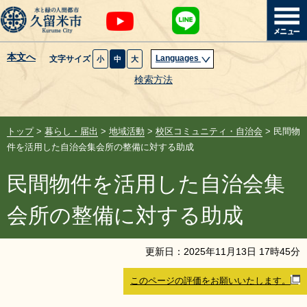
本文へ
Languages
文字サイズ
小
中
大
暮らし・届出
検索方法
子育て・教育
トップ
>
暮らし・届出
>
地域活動
>
校区コミュニティ・自治会
> 民間物
健康・医療・福祉
件を活用した自治会集会所の整備に対する助成
民間物件を活用した自治会集
観光魅力・イベント
会所の整備に対する助成
創業・産業・ビジネス
更新日：
2025
年
11
月
13
日
17
時
45
分
計画・政策
このページの評価をお願いいたします。
サイトマップ
組織から探す