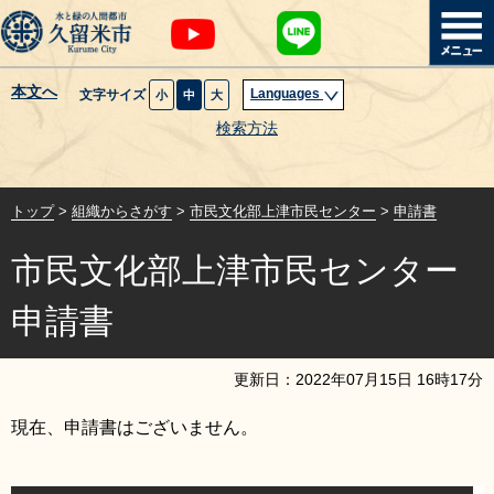
本文へ
Languages
文字サイズ
小
中
大
暮らし・届出
検索方法
子育て・教育
トップ
>
組織からさがす
>
市民文化部上津市民センター
>
申請書
健康・医療・福祉
市民文化部上津市民センター
観光魅力・イベント
申請書
創業・産業・ビジネス
更新日：
2022
年
07
月
15
日
16
時
17
分
計画・政策
現在、申請書はございません。
サイトマップ
組織から探す