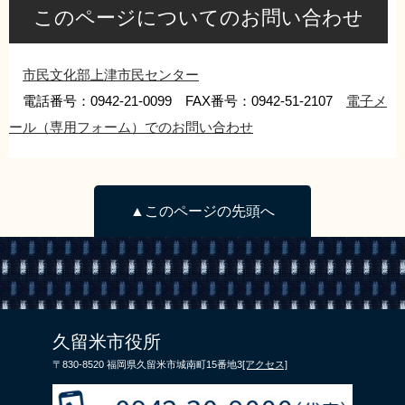
このページについてのお問い合わせ
リンク集
利用ガイド
RSS
プライバシーポリシー
市民文化部上津市民センター
サイトについて
電話番号：0942-21-0099 FAX番号：0942-51-2107
電子メ
ール（専用フォーム）でのお問い合わせ
閉じる
▲このページの先頭へ
久留米市役所
〒830-8520 福岡県久留米市城南町15番地3
[アクセス]