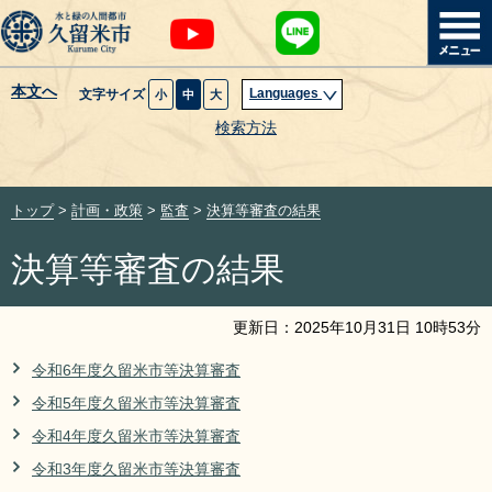
本文へ
Languages
文字サイズ
小
中
大
暮らし・届出
検索方法
子育て・教育
トップ
>
計画・政策
>
監査
>
決算等審査の結果
健康・医療・福祉
決算等審査の結果
観光魅力・イベント
更新日：
2025
年
10
月
31
日
10
時
53
分
創業・産業・ビジネス
令和6年度久留米市等決算審査
令和5年度久留米市等決算審査
計画・政策
令和4年度久留米市等決算審査
サイトマップ
組織から探す
令和3年度久留米市等決算審査