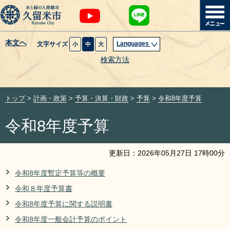
本文へ
Languages
文字サイズ
小
中
大
暮らし・届出
検索方法
子育て・教育
トップ
>
計画・政策
>
予算・決算・財政
>
予算
>
令和8年度予算
健康・医療・福祉
令和8年度予算
観光魅力・イベント
更新日：
2026
年
05
月
27
日
17
時
00
分
創業・産業・ビジネス
令和8年度暫定予算等の概要
令和８年度予算書
計画・政策
令和8年度予算に関する説明書
サイトマップ
組織から探す
令和8年度一般会計予算のポイント