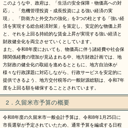
このような中、政府は、「生活の安全保障・物価高への対
応」、「危機管理投資・成長投資による強い経済の実
現」、「防衛力と外交力の強化」を3つの柱とする「強い経
済を実現する総合経済対策」を策定し、安定的な物価上昇
と、それを上回る持続的な賃金上昇が実現する強い経済と
財政健全化を両立させていくとしています。
また、令和8年度においても、物価高に伴う諸経費や社会保
障関係経費の増加が見込まれる中、地方財政計画では、地
方財政の健全化の取組を進めるとともに、地方自治体が
様々な行政課題に対応しながら、行政サービスを安定的に
提供できるよう、地方交付税等の一般財源総額は、令和7年
度を上回る額を確保することとされています。
2．久留米市予算の概要
令和8年度の久留米市一般会計予算は、令和8年1月25日に
市長選挙が予定されていたため、通常予算を編成する日程