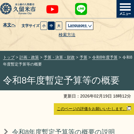
本文へ
Languages
文字サイズ
小
中
大
暮らし・届出
検索方法
子育て・教育
トップ
>
計画・政策
>
予算・決算・財政
>
予算
>
令和8年度予算
> 令和8
健康・医療・福祉
年度暫定予算等の概要
令和8年度暫定予算等の概要
観光魅力・イベント
創業・産業・ビジネス
更新日：
2026
年
02
月
19
日
18
時
12
分
このページの評価をお願いいたします。
計画・政策
サイトマップ
組織から探す
令和8年度暫定予算等の概要の説明