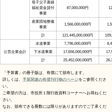
母子父子寡婦
福祉資金貸付
87,000,000円
1
事業
産業団地整備
1,566,000,000円
1,
事業
計
121,445,000,000円
109
水道事業
7,796,000,000円
8,
公営企業会計
下水道事業
17,656,000,000円
17,
計
25,452,000,000円
26,
「予算書」の冊子版は、有償にて頒布します。
詳しくは、
予算関連の有償刊行物のページ
をご参照くださ
い。
ご希望の方は、市役所１階行政資料コーナーへお尋ねくだ
さい。
なお、頒布できる冊数には限りがありますのでご了承くだ