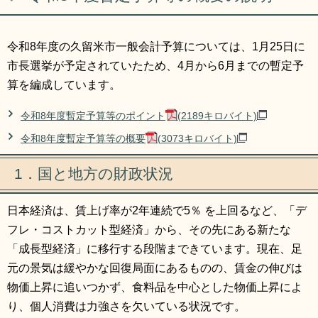
リンク集
利用ガイド
令和8年度の久留米市一般会計予算については、1月25日に
RSS
プライバシーポリシー
市長選挙が予定されていたため、4月から6月までの暫定予
サイトについて
算を編成しています。
令和8年度暫定予算等のポイント
(2189キロバイト)
閉じる
令和8年度暫定予算等の概要
(3073キロバイト)
1．国と地方の財政状況
日本経済は、賃上げ率が2年連続で5％ を上回るなど、「デ
フレ・コストカット型経済」から、その先にある新たな
「成長型経済」に移行する段階まできています。現在、足
元の景気は緩やかな回復局面にあるものの、賃金の伸びは
物価上昇に追いつかず、食料品を中心とした物価上昇によ
り、個人消費は力強さを欠いている状況です。