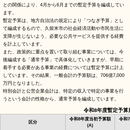
との関係により、4月から6月までの暫定予算を編成してい
ます。
暫定予算は、地方自治法の規定により「つなぎ予算」とし
て編成するもので、久留米市の社会経済活動や市民生活に
支障が生じないよう、必要な公共サービスを提供する経費
を計上しています。
また、政策的に重点を置いて取り組む事業については、今
後編成する「通常予算」で具体化していきますが、早期に
着手する必要がある事業の経費については暫定予算に計上
しています。その結果、一般会計の予算額は、706億7,000
万円となりました。
特別会計と公営企業会計は、特定の収入で特定の事業を行
うという会計の性格から、通常予算を編成しています。
令和8年度暫定予算
令和8年度当初予算額
令和
区分
(A)