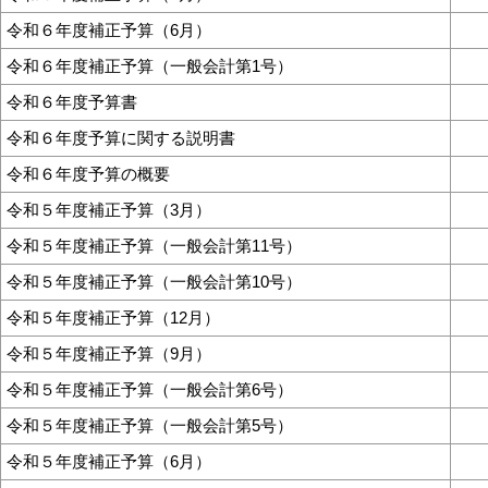
令和６年度補正予算（6月）
令和６年度補正予算（一般会計第1号）
令和６年度予算書
令和６年度予算に関する説明書
令和６年度予算の概要
令和５年度補正予算（3月）
令和５年度補正予算（一般会計第11号）
令和５年度補正予算（一般会計第10号）
令和５年度補正予算（12月）
令和５年度補正予算（9月）
令和５年度補正予算（一般会計第6号）
令和５年度補正予算（一般会計第5号）
令和５年度補正予算（6月）