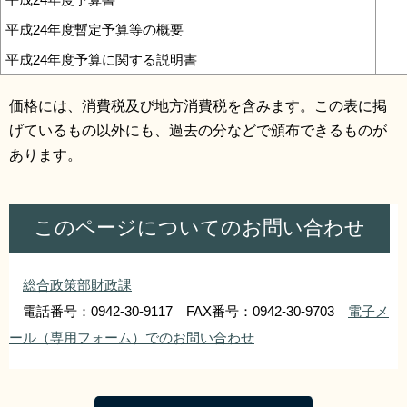
平成24年度暫定予算等の概要
平成24年度予算に関する説明書
価格には、消費税及び地方消費税を含みます。この表に掲
げているもの以外にも、過去の分などで頒布できるものが
あります。
このページについてのお問い合わせ
総合政策部財政課
電話番号：0942-30-9117 FAX番号：0942-30-9703
電子メ
ール（専用フォーム）でのお問い合わせ