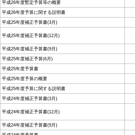
平成26年度暫定予算等の概要
平成26年度予算に関する説明書
平成25年度補正予算書(3月)
平成25年度補正予算書(12月)
平成25年度補正予算書(9月)
平成25年度補正予算(6月)
平成25年度予算書
平成25年度予算の概要
平成25年度予算に関する説明書
平成24年度補正予算書(3月)
平成24年度補正予算書(12月)
平成24年度補正予算書(9月)
平成24年度予算書