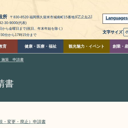
役所
[アクセス]
〒830-8520 福岡県久留米市城南町15番地3
Language
2-30-9000(代表)
曜日から金曜日まで(祝日、年末年始を除く)
文字サイズ
時30分から17時15分まで
教育
健康・医療・福祉
観光魅力・イベント
創業・
・施策 申請書
請書
e設置（新規・変更・廃止）申請書