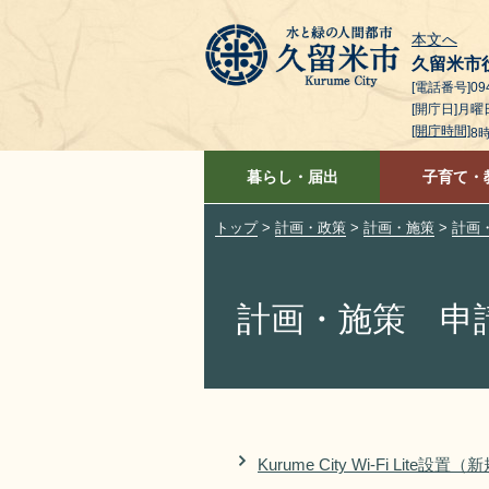
本文へ
久留米市
[電話番号]094
[開庁日]月
[開庁時間]
8
暮らし・届出
子育て・
トップ
>
計画・政策
>
計画・施策
>
計画
計画・施策 申
Kurume City Wi-Fi Lit