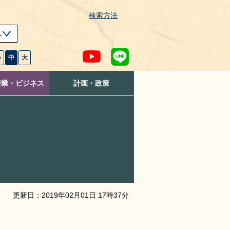
検索方法
s
小
中
大
産業・ビジネス
計画・政策
更新日：
2019
年
02
月
01
日
17
時
37
分