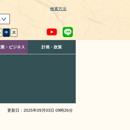
検索方法
s
小
中
大
産業・ビジネス
計画・政策
更新日：
2025
年
09
月
03
日
09
時
26
分