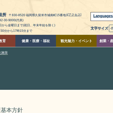
役所
[アクセス]
〒830-8520 福岡県久留米市城南町15番地3
Language
2-30-9000(代表)
曜日から金曜日まで(祝日、年末年始を除く)
文字サイズ
時30分から17時15分まで
教育
健康・医療・福祉
観光魅力・イベント
創業・
化施策
策基本方針