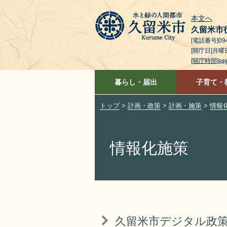
本文へ
久留米市
[電話番号]094
[開庁日]月
[開庁時間]
8
暮らし・届出
子育て・
トップ
>
計画・政策
>
計画・施策
>
情報
情報化施策
久留米市デジタル政